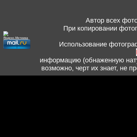
Автор всех фото
При копировании фотог
Использование фотограф
информацию (обнаженную нату
возможно, черт их знает, не 