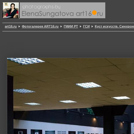
art16.ru
Фотогалерея ART16.ru
ГМИИ РТ
ГСИ
Куст искусств. Синхрон