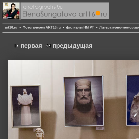
art16.ru
Фотогалерея ART16.ru
филиалы НМ РТ
Литературно-мемориал
первая
предыдущая