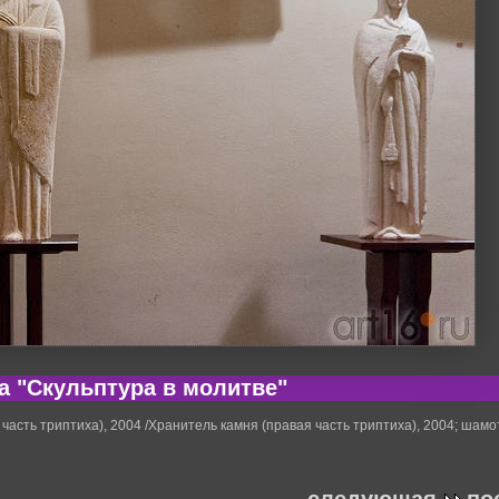
а "Скульптура в молитве"
часть триптиха), 2004 /Хранитель камня (правая часть триптиха), 2004; шамо