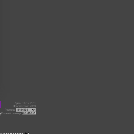
Дата: 16.12.2011
Просмотров: 2359
Размер:
Полный размер:
1600x1064
т