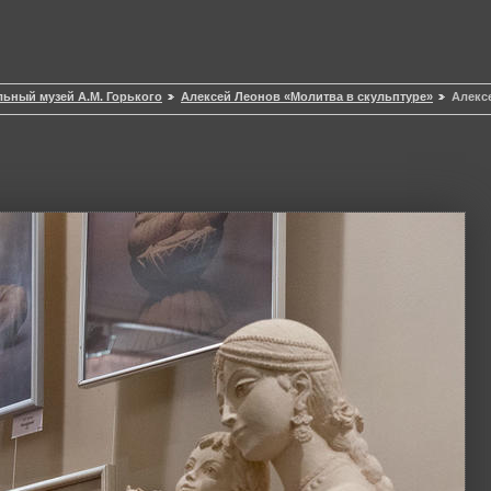
ьный музей А.М. Горького
Алексей Леонов «Молитва в скульптуре»
Алекс