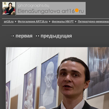
art16.ru
Фотогалерея ART16.ru
филиалы НМ РТ
Литературно-мемориал
первая
предыдущая