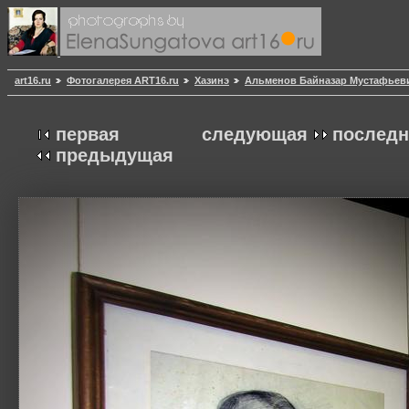
art16.ru
Фотогалерея ART16.ru
Хазинэ
Альменов Байназар Мустафьев
первая
следующая
последн
предыдущая