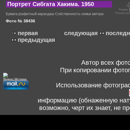
Портрет Сибгата Хакима. 1950
Д
Пр
Размер:
Полный раз
Бумага,графитный карандаш Собственность семьи автора
Фото № 38436
первая
следующая
последн
предыдущая
Автор всех фото
При копировании фотог
Использование фотограф
информацию (обнаженную нату
возможно, черт их знает, не 