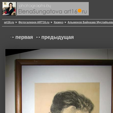
art16.ru
Фотогалерея ART16.ru
Хазинэ
Альменов Байназар Мустафьев
первая
предыдущая