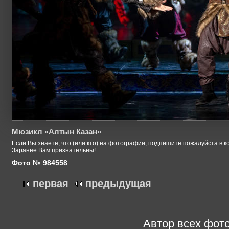
Мюзикл «Алтын Казан»
Если Вы знаете, что (или кто) на фотографии, подпишите пожалуйста в к
Заранее Вам признательны!
Фото № 984558
первая
предыдущая
Автор всех фото