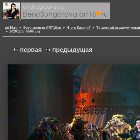
art16.ru
Фотогалерея ART16.ru
Что в Казани?
Татарский академически
20201205_0506.jpg
первая
предыдущая