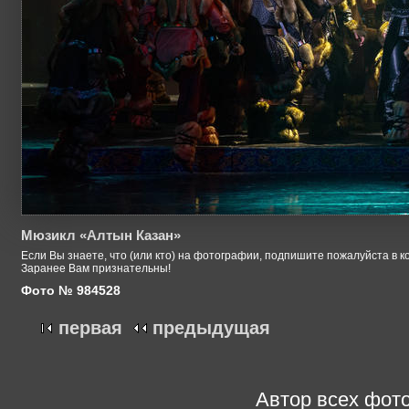
Мюзикл «Алтын Казан»
Если Вы знаете, что (или кто) на фотографии, подпишите пожалуйста в к
Заранее Вам признательны!
Фото № 984528
первая
предыдущая
Автор всех фото