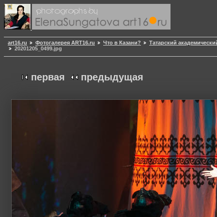
art16.ru
Фотогалерея ART16.ru
Что в Казани?
Татарский академически
20201205_0499.jpg
первая
предыдущая