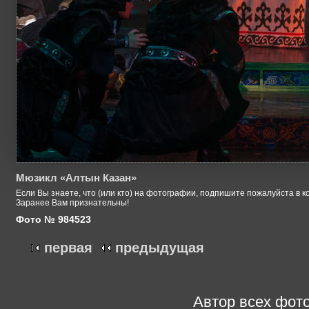
Мюзикл «Алтын Казан»
Если Вы знаете, что (или кто) на фотографии, подпишите пожалуйста в к
Заранее Вам признательны!
Фото № 984523
первая
предыдущая
Автор всех фото