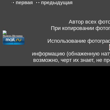
первая
предыдущая
Автор всех фото
При копировании фотог
Использование фотограф
информацию (обнаженную нату
возможно, черт их знает, не 