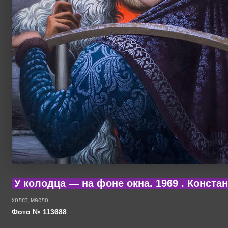
У колодца — на фоне окна. 1969 . Констан
холст, масло
Фото № 113688