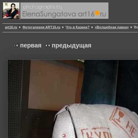
art16.ru
Фотогалерея ART16.ru
Что в Казани?
«Волшебная лавка»
Вы
первая
предыдущая