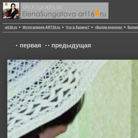
art16.ru
Фотогалерея ART16.ru
Что в Казани?
«Белая ворона»
Белая
первая
предыдущая