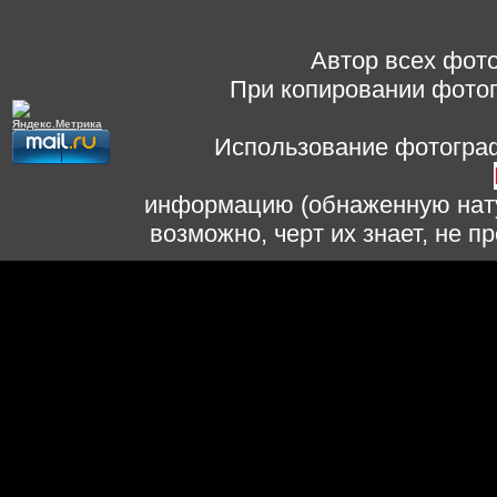
Автор всех фото
При копировании фотог
Использование фотограф
информацию (обнаженную нату
возможно, черт их знает, не 