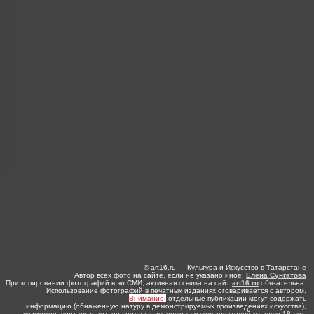
© art16.ru — Культура и Искусство в Татарстане
Автор всех фото на сайте, если не указано иное:
Елена Сунгатова
При копировании фотографий в эл.СМИ, активная ссылка на сайт
art16.ru
обязательна.
Использование фотографий в печатных изданиях оговаривается с автором.
Внимание:
отдельные публикации могут содержать
информацию (обнаженную натуру в демонстрируемых произведениях искусства),
возможно, черт их знает, не предназначенную для пользователей младше 18 лет.