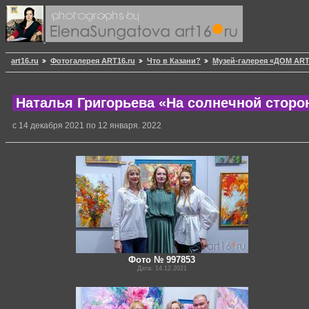
art16.ru
Фотогалерея ART16.ru
Что в Казани?
Музей-галерея «ДОМ AR
Наталья Григорьева «На солнечной сторо
с 14 декабря 2021 по 12 января. 2022
Фото № 997853
Дата: 14.12.2021