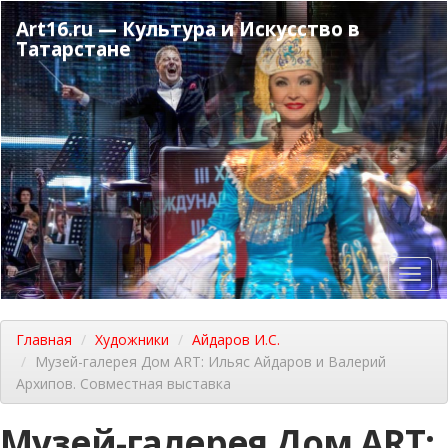
Перейти
Art16.ru — Культура и Искусство в
к
Татарстане
основному
содержанию
Toggl
navig
Главная
Художники
Айдаров И.С.
Музей-галерея Дом ART: Ильяс Айдаров и Валерий
Архипов. Совместная выставка
Музей-галерея Дом ART: