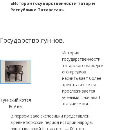
«История государственности татар и
Республики Татарстан».
Государство гуннов.
История
государственности
татарского народа и
его предков
насчитывает более
трех тысяч лет и
прослеживается
учеными с начала I
Гуннский котел
тысячелетия.
IV-V вв.
В первом зале экспозиции представлен
Древнетюркский период истории народа,
охватывающий II в. до н.э. — IX в. н.э..