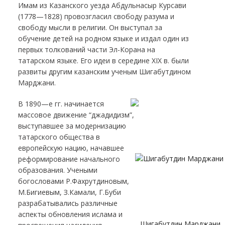
Имам из Казанского уезда Абдульнасыр Курсави
(1778—1828) провозгласил свободу разума и
свободу мысли в религии. Он выступал за
обучение детей на родном языке и издал один из
первых толкований части Эл-Корана на
татарском языке. Его идеи в середине XIX в. были
развиты другим казанским ученым Шигабутдином
Марджани.
В 1890—е гг. начинается
массовое движение “джадидизм”,
выступавшее за модернизацию
татарского общества в
европейскую нацию, начавшее
реформирование начального
образования. Учеными
богословами Р.Фахрутдиновым,
М.Бигиевым, З.Камали, Г.Буби
разрабатывались различные
аспекты обновления ислама и
Шигабутдин Марджани