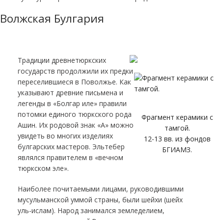
Волжская Булгария
Традиции древнетюркских
государств продолжили их предки
переселившиеся в Поволжье. Как
указывают древние письмена и
легенды в «Болгар иле» правили
потомки единого тюркского рода
Фрагмент керамики с
Ашин. Их родовой знак «А» можно
тамгой.
увидеть во многих изделиях
12-13 вв. из фондов
булгарских мастеров. Эльтебер
БГИАМЗ.
являлся правителем в «вечном
тюркском эле».
Наиболее почитаемыми лицами, руководившими
мусульманской уммой страны, были шейхи (шейх
уль-ислам). Народ занимался земледелием,