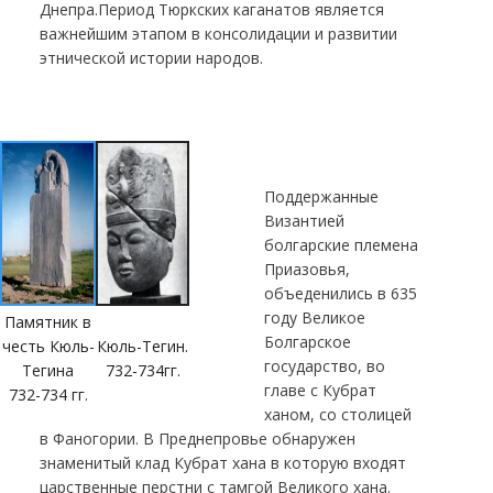
Днепра.Период Тюркских каганатов является
важнейшим этапом в консолидации и развитии
этнической истории народов.
Поддержанные
Византией
болгарские племена
Приазовья,
объеденились в 635
году Великое
Памятник в
Болгарское
честь Кюль-
Кюль-Тегин.
государство, во
Тегина
732-734гг.
главе с Кубрат
732-734 гг.
ханом, со столицей
в Фаногории. В Преднепровье обнаружен
знаменитый клад Кубрат хана в которую входят
царственные перстни с тамгой Великого хана.