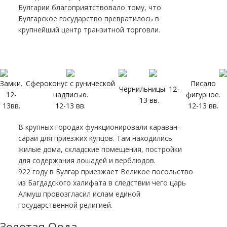
Булгарии благоприятствовало тому, что
Булгарское государство превратилось в
крупнейший центр транзитной торговли.
Замки.
Сфероконус с рунической
Писало
Чернильницы. 12-
12-
надписью.
фигурное.
13 вв.
13вв.
12-13 вв.
12-13 вв.
В крупных городах функционировали караван-
сараи для приезжих купцов. Там находились
жилые дома, складские помещения, постройки
для содержания лошадей и верблюдов.
922 году в Булгар приезжает Великое посольство
из Багдадского халифата в следствии чего царь
Алмуш провозгласил ислам единой
государственной религией.
Золотая Орда