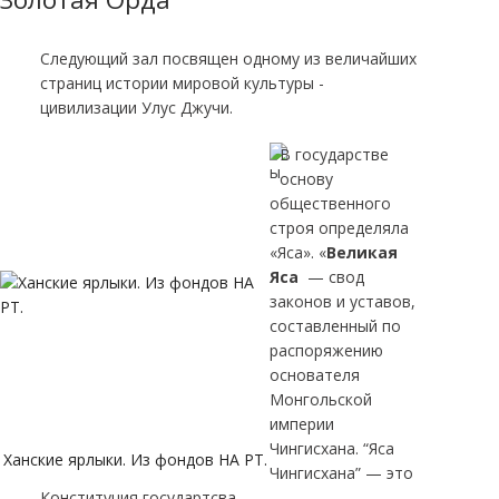
Следующий зал посвящен одному из величайших
страниц истории мировой культуры -
цивилизации Улус Джучи.
В государстве
основу
общественного
строя определяла
«Яса». «
Великая
Яса
— свод
законов и уставов,
составленный по
распоряжению
основателя
Монгольской
империи
Чингисхана. “Яса
Ханские ярлыки. Из фондов НА РТ.
Чингисхана” — это
Конституция государтсва...