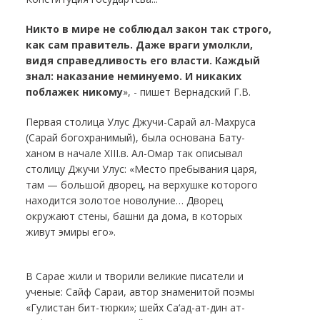
Никто в мире не соблюдал закон так строго,
как сам правитель. Даже враги умолкли,
видя справедливость его власти. Каждый
знал: наказание неминуемо. И никаких
поблажек никому
», - пишет Вернадский Г.В.
Первая столица Улус Джучи-Сарай ал-Махруса
(Сарай богохранимый), была основана Бату-
ханом в начале XIII.в. Ал-Омар так описывал
столицу Джучи Улус: «Место пребывания царя,
там — большой дворец, на верхушке которого
находится золотое новолуние… Дворец
окружают стены, башни да дома, в которых
живут эмиры его».
В Сарае жили и творили великие писатели и
ученые: Сайф Сараи, автор знаменитой поэмы
«Гулистан бит-тюрки»; шейх Са‘ад-ат-дин ат-