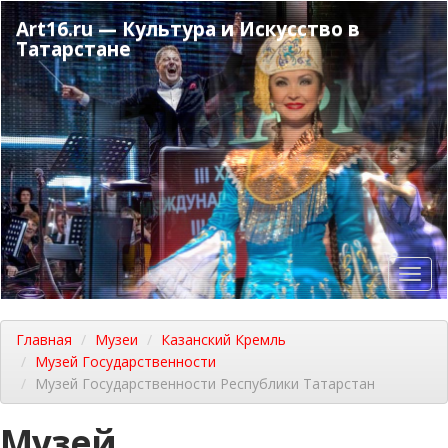
Перейти
Art16.ru — Культура и Искусство в
к
Татарстане
основному
содержанию
Toggl
navig
Главная
Музеи
Казанский Кремль
Музей Государственности
Музей Государственности Республики Татарстан
Музей