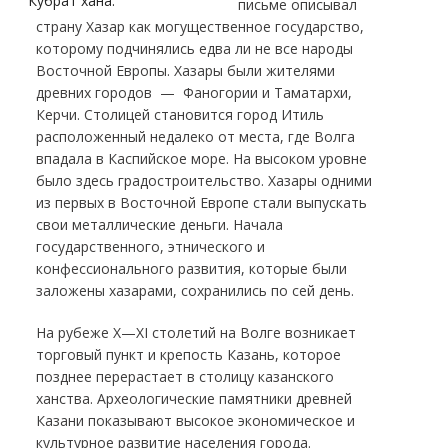
Кубрат хана.
письме описывал
страну Хазар как могущественное государство,
которому подчинялись едва ли не все народы
Восточной Европы. Хазары были жителями
древних городов — Фаногории и Таматархи,
Керчи. Столицей становится город Итиль
расположенный недалеко от места, где Волга
впадала в Каспийское море. На высоком уровне
было здесь градостроительство. Хазары одними
из первых в Восточной Европе стали выпускать
свои металлические деньги. Начала
государственного, этнического и
конфессионального развития, которые были
заложены хазарами, сохранились по сей день.
На рубеже X—XI столетий на Волге возникает
торговый пункт и крепость Казань, которое
позднее перерастает в столицу казанского
ханства. Археологические памятники древней
Казани показывают высокое экономическое и
культурное развитие населения города.