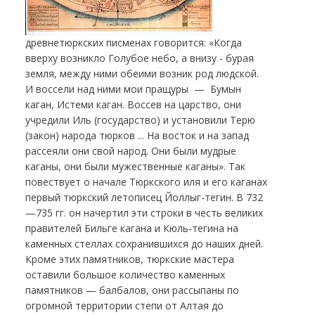
древнетюркских писменах говорится: «Когда
вверху возникло Голубое небо, а внизу - бурая
земля, между ними обеими возник род людской.
И воссели над ними мои пращуры — Бумын
каган, Истеми каган. Воссев на царство, они
учредили Иль (государство) и установили Терю
(закон) народа тюрков ... На восток и на запад
рассеяли они свой народ. Они были мудрые
каганы, они были мужественные каганы». Так
повествует о начале Тюркского иля и его каганах
первый тюркский летописец Йоллыг-тегин. В 732
—735 гг. он начертил эти строки в честь великих
правителей Бильге кагана и Кюль-тегина на
каменных стеллах сохранившихся до наших дней.
Кроме этих памятников, тюркские мастера
оставили большое количество каменных
памятников — балбалов, они рассыпаны по
огромной территории степи от Алтая до