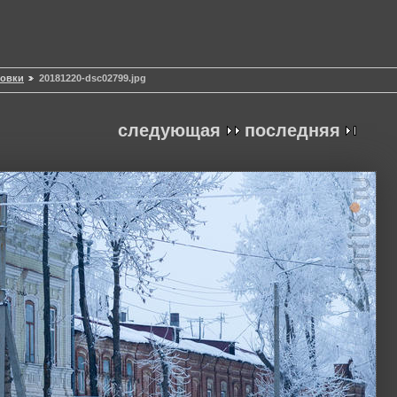
совки
20181220-dsc02799.jpg
следующая
последняя