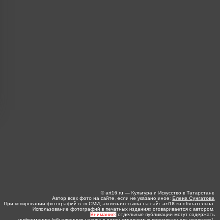
© art16.ru — Культура и Искусство в Татарстане
Автор всех фото на сайте, если не указано иное:
Елена Сунгатова
При копировании фотографий в эл.СМИ, активная ссылка на сайт
art16.ru
обязательна.
Использование фотографий в печатных изданиях оговаривается с автором.
Внимание:
отдельные публикации могут содержать
информацию (обнаженную натуру в демонстрируемых произведениях искусства),