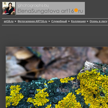
art16.ru
Фотогалерея ART16.ru
Служебный
Коллекция
Осень в лесу