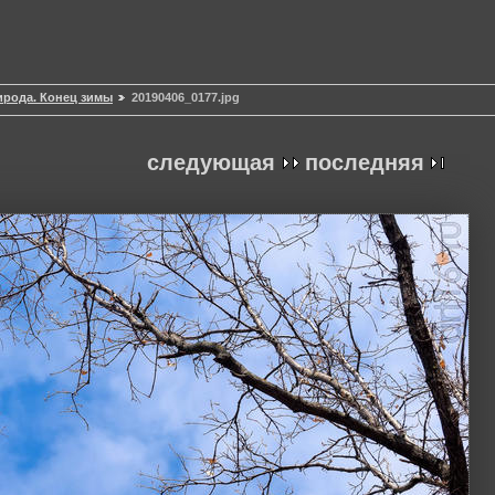
рирода. Конец зимы
20190406_0177.jpg
следующая
последняя