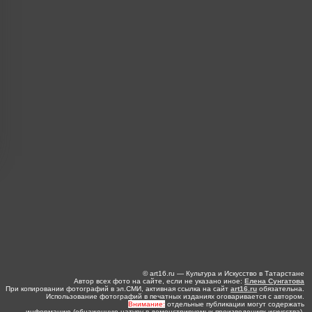
© art16.ru — Культура и Искусство в Татарстане
Автор всех фото на сайте, если не указано иное:
Елена Сунгатова
При копировании фотографий в эл.СМИ, активная ссылка на сайт
art16.ru
обязательна.
Использование фотографий в печатных изданиях оговаривается с автором.
Внимание:
отдельные публикации могут содержать
информацию (обнаженную натуру в демонстрируемых произведениях искусства),