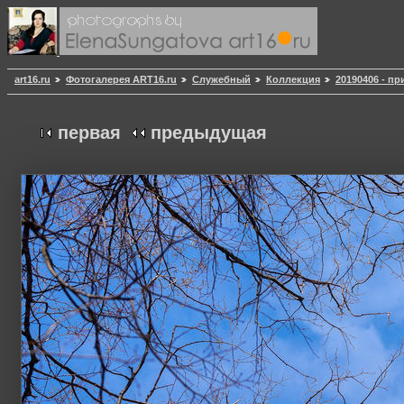
art16.ru
Фотогалерея ART16.ru
Служебный
Коллекция
20190406 - п
первая
предыдущая