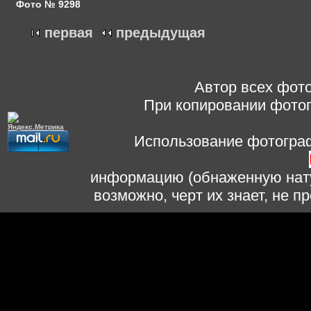
Фото № 9298
первая
предыдущая
Автор всех фото
При копировании фотог
Использование фотограф
информацию (обнаженную нату
возможно, черт их знает, не 