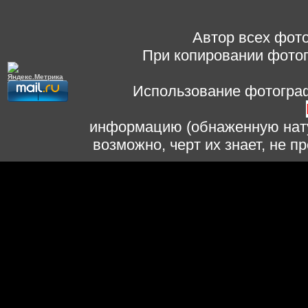
Автор всех фото
При копировании фотог
Использование фотограф
информацию (обнаженную нату
возможно, черт их знает, не 