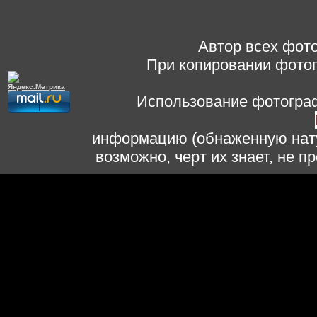
Автор всех фото
При копировании фотог
Использование фотограф
информацию (обнаженную нату
возможно, черт их знает, не 