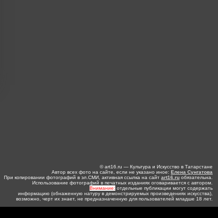
© art16.ru — Культура и Искусство в Татарстане
Автор всех фото на сайте, если не указано иное:
Елена Сунгатова
При копировании фотографий в эл.СМИ, активная ссылка на сайт
art16.ru
обязательна.
Использование фотографий в печатных изданиях оговаривается с автором.
Внимание:
отдельные публикации могут содержать
информацию (обнаженную натуру в демонстрируемых произведениях искусства),
возможно, черт их знает, не предназначенную для пользователей младше 18 лет.