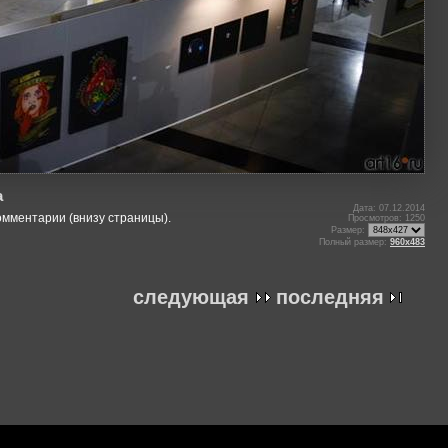
а
Дата: 07.12.2014
омментарии (внизу страницы).
Просмотров: 1250
Размер:
Полный размер:
960x483
следующая
последняя