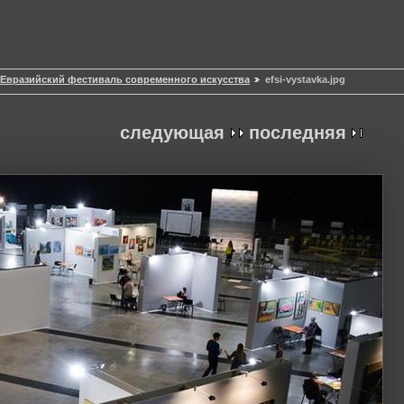
Евразийский фестиваль современного искусства
efsi-vystavka.jpg
следующая
последняя