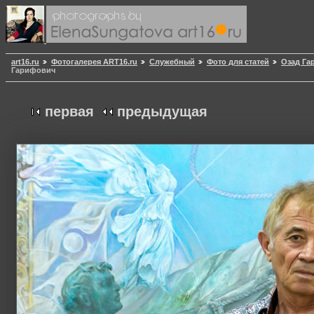
art16.ru
Фотогалерея ART16.ru
Служебный
Фото для статей
Озад Га
Гарифович
первая
предыдущая