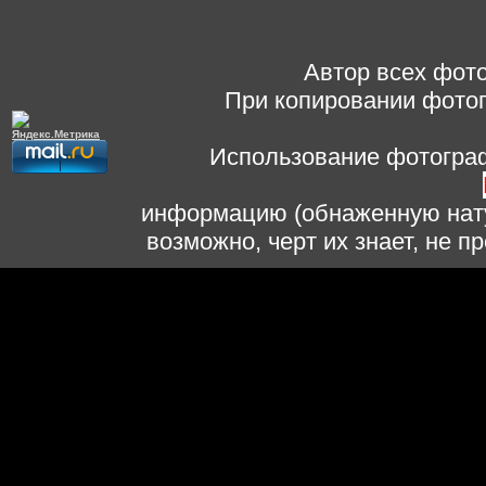
Автор всех фото
При копировании фотог
Использование фотограф
информацию (обнаженную нату
возможно, черт их знает, не 