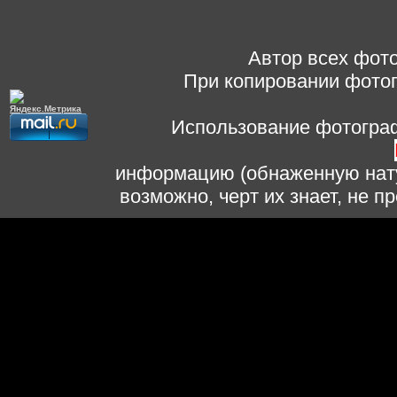
Автор всех фото
При копировании фотог
Использование фотограф
информацию (обнаженную нату
возможно, черт их знает, не 