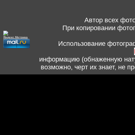
Автор всех фото
При копировании фотог
Использование фотограф
информацию (обнаженную нату
возможно, черт их знает, не 