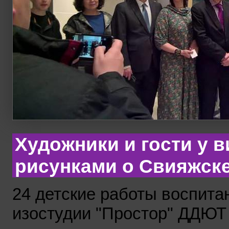
Художники и гости у 
рисунками о Свияжск
24 детские работы воспит
изостудии "Простор" ДДЮТ 