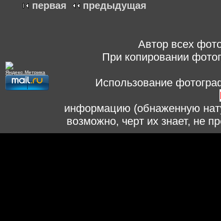
первая
предыдущая
Автор всех фото
При копировании фотог
Использование фотограф
информацию (обнаженную нату
возможно, черт их знает, не 