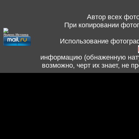
Автор всех фото
При копировании фотог
Использование фотограф
информацию (обнаженную нату
возможно, черт их знает, не 