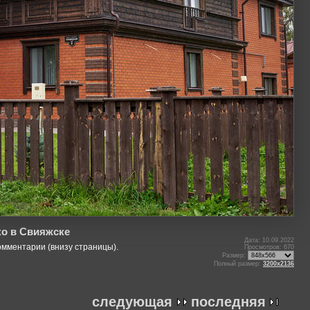
ко в Свияжске
Дата: 10.09.2022
омментарии (внизу страницы).
Просмотров: 670
Размер:
Полный размер:
3200x2136
следующая
последняя