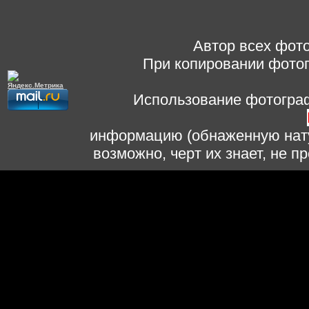
Автор всех фото
При копировании фотог
Использование фотограф
информацию (обнаженную нату
возможно, черт их знает, не 