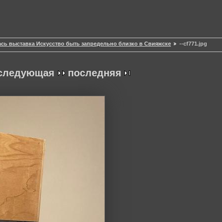
сь выставка Искусство быть запредельно близко в Свияжске
--cf771.jpg
следующая
последняя