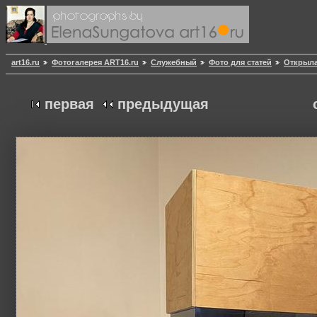
art16.ru
Фотогалерея ART16.ru
Служебный
Фото для статей
Открыла
первая
предыдущая