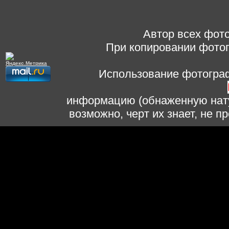
Автор всех фото
При копировании фотог
Использование фотограф
информацию (обнаженную нату
возможно, черт их знает, не 