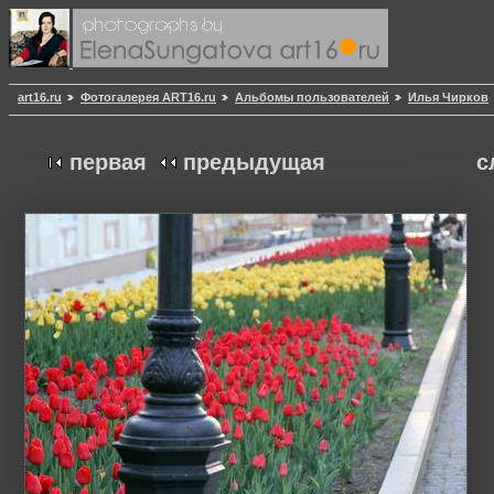
art16.ru
Фотогалерея ART16.ru
Альбомы пользователей
Илья Чирков
первая
предыдущая
с