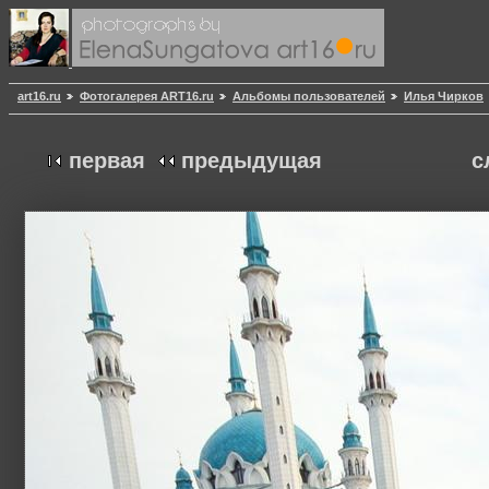
art16.ru
Фотогалерея ART16.ru
Альбомы пользователей
Илья Чирков
первая
предыдущая
с