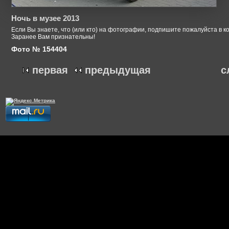
Ночь в музее 2013
Если Вы знаете, что (или кто) на фотографии, подпишите пожалуйста в к
Заранее Вам признательны!
Фото № 154404
первая
предыдущая
с