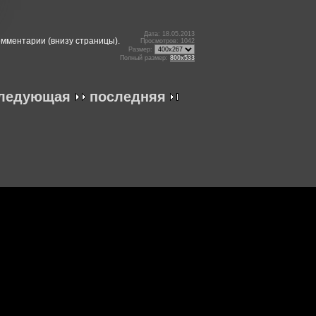
Дата: 18.05.2013
омментарии (внизу страницы).
Просмотров: 1042
Размер:
Полный размер:
800x533
ледующая
последняя