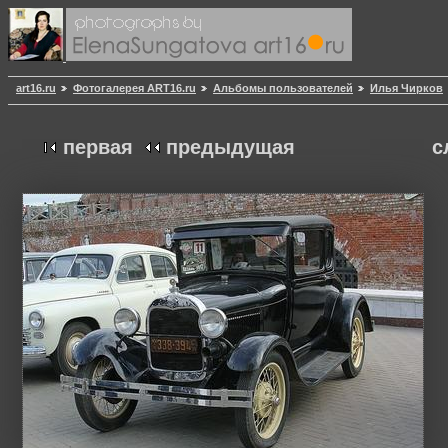
art16.ru
Фотогалерея ART16.ru
Альбомы пользователей
Илья Чирков
первая
предыдущая
с