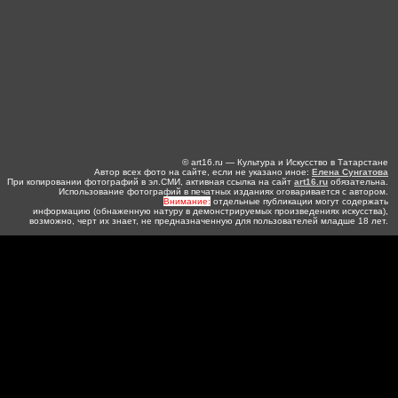
© art16.ru — Культура и Искусство в Татарстане
Автор всех фото на сайте, если не указано иное:
Елена Сунгатова
При копировании фотографий в эл.СМИ, активная ссылка на сайт
art16.ru
обязательна.
Использование фотографий в печатных изданиях оговаривается с автором.
Внимание:
отдельные публикации могут содержать
информацию (обнаженную натуру в демонстрируемых произведениях искусства),
возможно, черт их знает, не предназначенную для пользователей младше 18 лет.