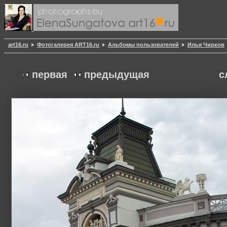
art16.ru
Фотогалерея ART16.ru
Альбомы пользователей
Илья Чирков
первая
предыдущая
с