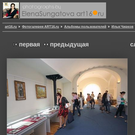
art16.ru
Фотогалерея ART16.ru
Альбомы пользователей
Илья Чирков
первая
предыдущая
с