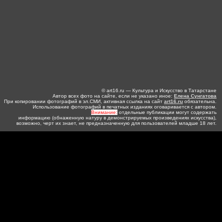
© art16.ru — Культура и Искусство в Татарстане
Автор всех фото на сайте, если не указано иное:
Елена Сунгатова
При копировании фотографий в эл.СМИ, активная ссылка на сайт
art16.ru
обязательна.
Использование фотографий в печатных изданиях оговаривается с автором.
Внимание:
отдельные публикации могут содержать
информацию (обнаженную натуру в демонстрируемых произведениях искусства),
возможно, черт их знает, не предназначенную для пользователей младше 18 лет.