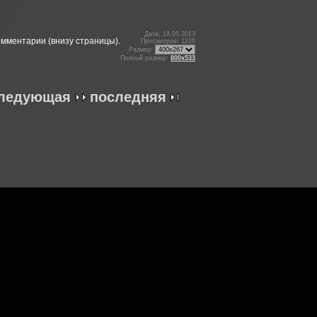
Дата: 18.05.2013
омментарии (внизу страницы).
Просмотров: 1210
Размер:
Полный размер:
800x533
ледующая
последняя