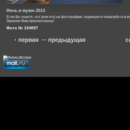
Ночь в музее 2013
Если Вы знаете, что (или кто) на фотографии, подпишите пожалуйста в к
Заранее Вам признательны!
Фото № 154057
первая
предыдущая
с