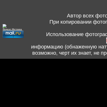
Автор всех фото
При копировании фотог
Использование фотограф
информацию (обнаженную нату
возможно, черт их знает, не 