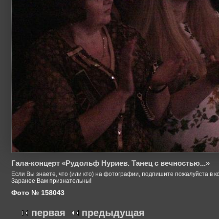
Гала-концерт «Рудольф Нуриев. Танец с вечностью...»
Если Вы знаете, что (или кто) на фотографии, подпишите пожалуйста в к
Заранее Вам признательны!
Фото № 158043
первая
предыдущая