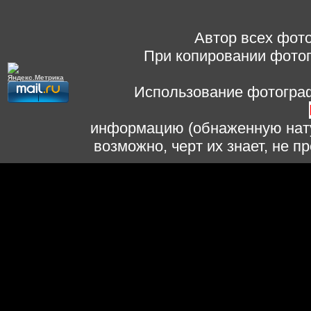
Автор всех фото
При копировании фотог
Использование фотограф
информацию (обнаженную нату
возможно, черт их знает, не 