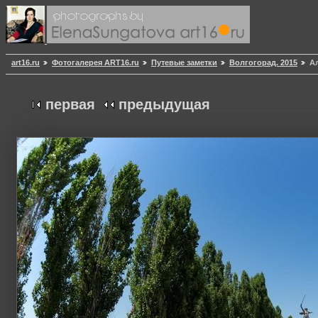
art16.ru
Фотогалерея ART16.ru
Путевые заметки
Волгогорад. 2015
А
первая
предыдущая