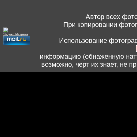
Автор всех фото
При копировании фотог
Использование фотограф
информацию (обнаженную нату
возможно, черт их знает, не 