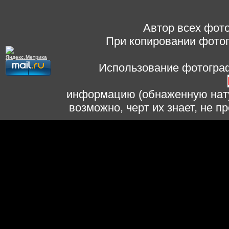
Автор всех фото
При копировании фотог
Использование фотограф
информацию (обнаженную нату
возможно, черт их знает, не 