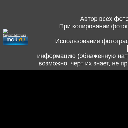
Автор всех фото
При копировании фотог
Использование фотограф
информацию (обнаженную нату
возможно, черт их знает, не 