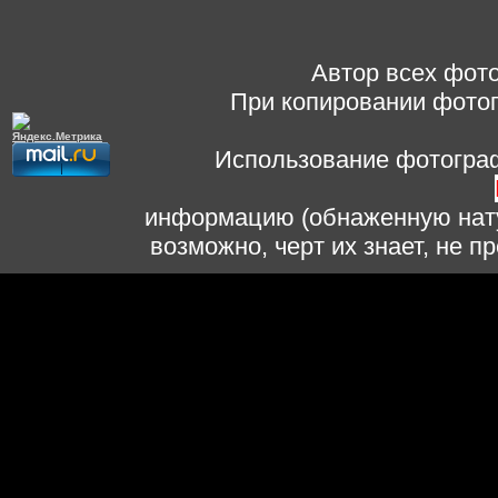
Автор всех фото
При копировании фотог
Использование фотограф
информацию (обнаженную нату
возможно, черт их знает, не 