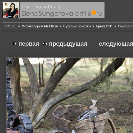
art16.ru
Фотогалерея ART16.ru
Путевые заметки
Крым 2011
Симферо
первая
предыдущая
следующа