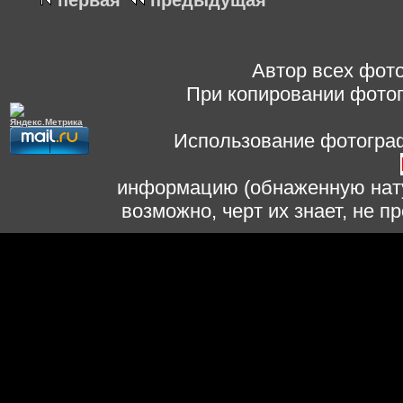
первая
предыдущая
Автор всех фото
При копировании фотог
Использование фотограф
информацию (обнаженную нату
возможно, черт их знает, не 