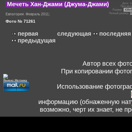
Мечеть Хан-Джами (Джума-Джами)
Дата: 1
Просмотр
Размер:
Полный размер:
1
Евпатория. Февраль 2011;
Фото № 71261
первая
следующая
последняя
предыдущая
Автор всех фото
При копировании фотог
Использование фотограф
информацию (обнаженную нату
возможно, черт их знает, не 