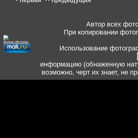
первая
предыдущая
Автор всех фото
При копировании фотог
Использование фотограф
информацию (обнаженную нату
возможно, черт их знает, не 