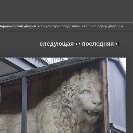
 Воронцовский дворец
Скульптура бодрствующего льва перед дворцом
следующая
последняя