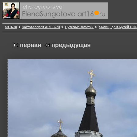
art16.ru
Фотогалерея ART16.ru
Путевые заметки
г.Клин, дом-музей П.И
первая
предыдущая